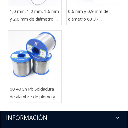
1,0 mm, 1,2 mm, 1,6 mm
0,6 mm y 0,9 mm de
y 2,0 mm de diámetro 63
diámetro 63 37
37 Sn Pb Soldadura en un
Soldadura de alambre
carrete de 1 kg para
con plomo en rollos de
luces LED
454 g, 227 g y 100 g
para electrónica
​60 40 Sn Pb Soldadura
de alambre de plomo y
estaño Carrete de 1 lb
.032'' para importadores
INFORMACIÓN
y mayoristas