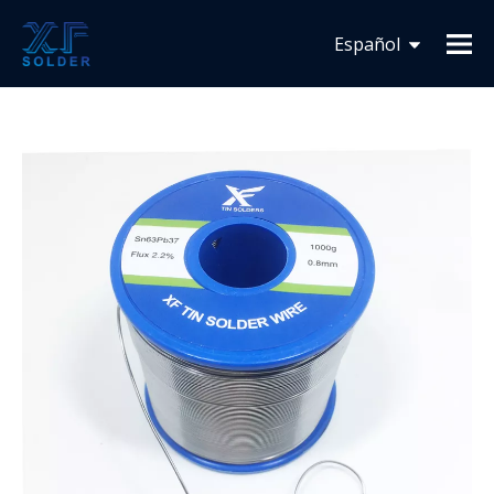
Usted está aquí:
Inicio
»
Novedades
»
Lanzamiento de
Español
nuevo producto
Français
English