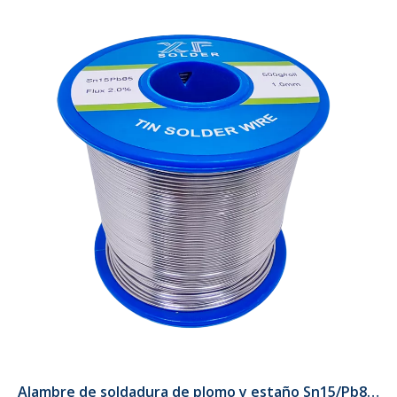
Alambre de soldadura de plomo y estaño Sn15/Pb85 de 0,8 mm de diámetro en carrete, peso de 100 g, 400 gy 800 g para conexiones de placas de circuito de China