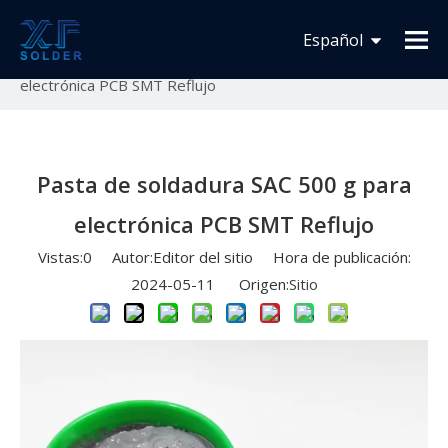
Usted está aquí:
Inicio
»
Novedades
»
Lanzamiento
Español
de nuevo producto
»
Pasta de soldadura SAC 500 g para
electrónica PCB SMT Reflujo
Français
English
Pasta de soldadura SAC 500 g para
electrónica PCB SMT Reflujo
Vistas:
0
Autor:Editor del sitio Hora de publicación:
2024-05-11 Origen:
Sitio