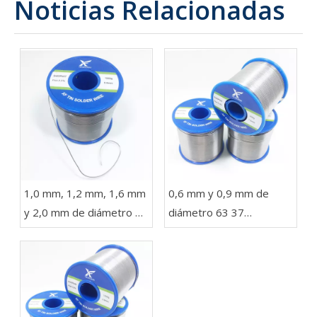
Noticias Relacionadas
1,0 mm, 1,2 mm, 1,6 mm
0,6 mm y 0,9 mm de
y 2,0 mm de diámetro 63
diámetro 63 37
37 Sn Pb Soldadura en un
Soldadura de alambre
carrete de 1 kg para
con plomo en rollos de
luces LED
454 g, 227 g y 100 g
para electrónica