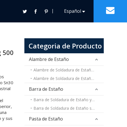
 70 Sn30Pb70 de 100 g 200 g 250 g 400 g 500 g 800
丨
Español
s
Contacto
Français
Pasta de Estaño
Otras Soldaduras Generales
Pasta de Estaño y Plomo
Categoria de Producto
English
Pasta de Estaño sin Plomo
g 500
a
Alambre de Estaño
Alambre de Soldadura de Estaño y Plomo
os
Alambre de Soldadura de Estaño sin Plomo
ño Sn30
strial
Barra de Estaño
Barra de Soldadura de Estaño y Plomo
el
perior,
Barra de Soldadura de Estaño sin Plomo
 una
o y sus
Pasta de Estaño