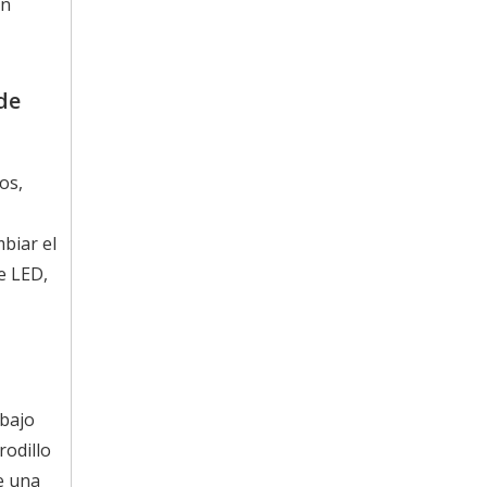
un
de
os,
biar el
e LED,
bajo
rodillo
e una