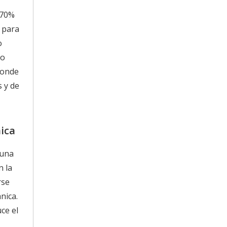
 70%
o para
o
to
donde
 y de
​60 40 Sn Pb Soldadura de alambre de plomo y estaño Carrete de 1 lb .032'' para importadores y mayoristas
Bienvenido a XF Solder, un fabricante líder de China
nica
 una
n la
rse
nica.
ce el