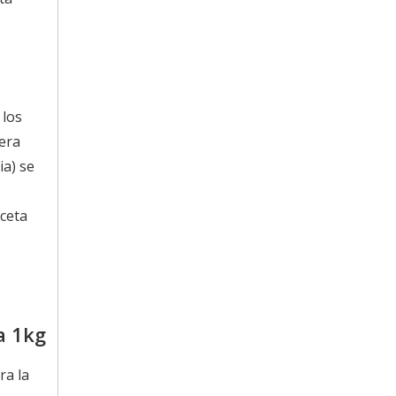
 los
era
ia) se
eceta
a 1kg
ra la