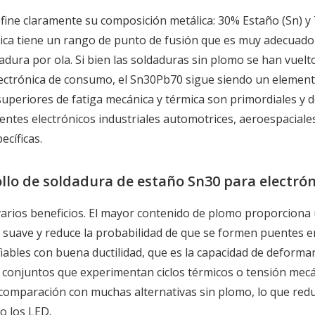
fine claramente su composición metálica: 30% Estaño (Sn) y
éctica tiene un rango de punto de fusión que es muy adecuad
adura por ola. Si bien las soldaduras sin plomo se han vuelt
electrónica de consumo, el Sn30Pb70 sigue siendo un elemen
uperiores de fatiga mecánica y térmica son primordiales y 
ntes electrónicos industriales automotrices, aeroespaciales
ecíficas.
ollo de soldadura de estaño Sn30 para electró
arios beneficios. El mayor contenido de plomo proporciona
a suave y reduce la probabilidad de que se formen puentes e
ables con buena ductilidad, que es la capacidad de deforma
ra conjuntos que experimentan ciclos térmicos o tensión mecá
comparación con muchas alternativas sin plomo, lo que redu
o los LED.