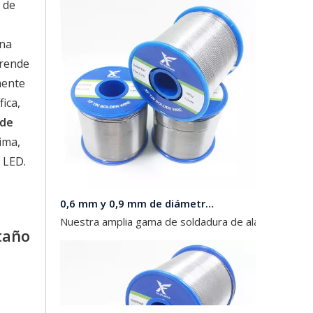
 de
una
rende
mente
ica,
 de
tima,
 LED.
0,6 mm y 0,9 mm de diámetro 63 37 Soldadura de alambre con plomo en rollos de 454 g, 227 g y 100 g para electrónica
Nuestra amplia gama de soldadura de alambre con plo
taño