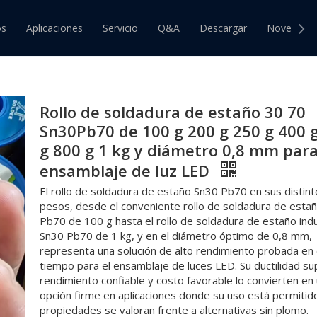
tras soldaduras generales
»
Rollo de soldadura de estaño 30
os
Aplicaciones
Servicio
Q&A
Descargar
Novedade
D
 de Estaño
Barra de Estaño
 de Estaño y Plomo
Barra de Estaño y Plomo
Rollo de soldadura de estaño 30 70
 de Estaño sin Plomo
Barra de Estaño sin Plomo
Sn30Pb70 de 100 g 200 g 250 g 400 
g 800 g 1 kg y diámetro 0,8 mm par
ensamblaje de luz LED
El rollo de soldadura de estaño Sn30 Pb70 en sus distint
pesos, desde el conveniente rollo de soldadura de esta
Pb70 de 100 g hasta el rollo de soldadura de estaño indu
Sn30 Pb70 de 1 kg, y en el diámetro óptimo de 0,8 mm,
representa una solución de alto rendimiento probada en 
tiempo para el ensamblaje de luces LED. Su ductilidad su
rendimiento confiable y costo favorable lo convierten en
opción firme en aplicaciones donde su uso está permitid
propiedades se valoran frente a alternativas sin plomo.