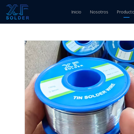
Usted está aquí:
Inicio
»
Lista de Productos
»
O
Inicio
Nosotros
Product
g 1 kg y diámetro 0,8 mm para ensamblaje de luz LE
Alambre
Alambre
Alambre