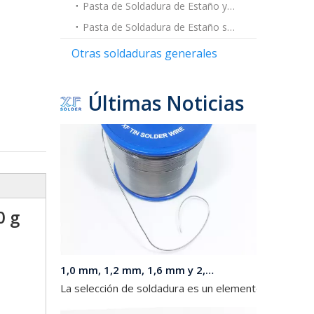
Pasta de Soldadura de Estaño y Plomo
1,6 mm 1,8 mm 2 mm de diámetro 1 lb (454 g) por rollo 60 40 Sn Pb Alambre de soldadura para ensamblajes eléctricos
La combinación de la probada aleación 60 sn 40 pb, l
Pasta de Soldadura de Estaño sin Plomo
Otras soldaduras generales
Últimas Noticias
0 g
1,0 mm, 1,2 mm, 1,6 mm y 2,0 mm de diámetro 63 37 Sn Pb Soldadura en un carrete de 1 kg para luces LED
La selección de soldadura es un elemento fundamenta