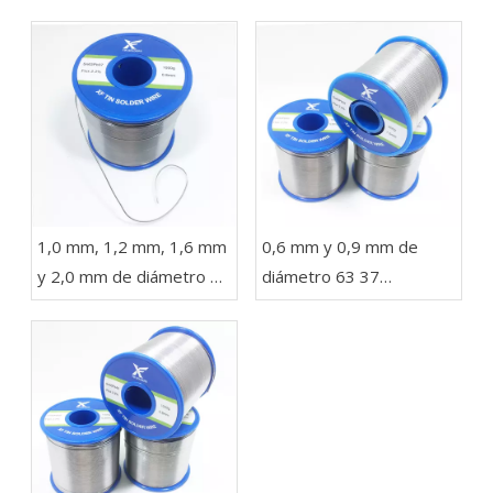
1,0 mm, 1,2 mm, 1,6 mm
0,6 mm y 0,9 mm de
y 2,0 mm de diámetro 63
diámetro 63 37
37 Sn Pb Soldadura en un
Soldadura de alambre
carrete de 1 kg para
con plomo en rollos de
luces LED
454 g, 227 g y 100 g
para electrónica