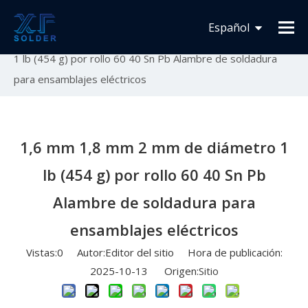
Usted está aquí:
Inicio
»
Novedades
»
Lanzamiento
Español
de nuevo producto
»
1,6 mm 1,8 mm 2 mm de diámetro
1 lb (454 g) por rollo 60 40 Sn Pb Alambre de soldadura
Français
para ensamblajes eléctricos
English
1,6 mm 1,8 mm 2 mm de diámetro 1
lb (454 g) por rollo 60 40 Sn Pb
Alambre de soldadura para
ensamblajes eléctricos
Vistas:
0
Autor:Editor del sitio Hora de publicación:
2025-10-13 Origen:
Sitio