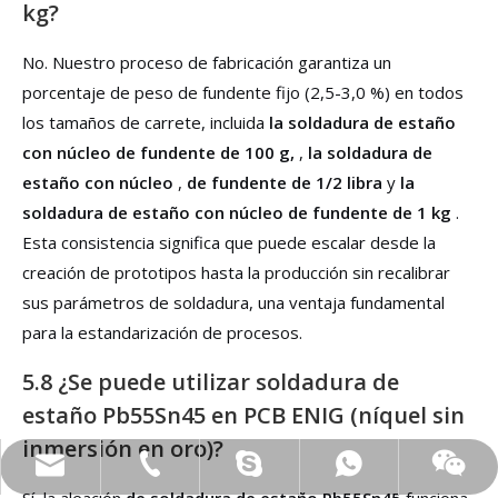
kg?
No. Nuestro proceso de fabricación garantiza un
porcentaje de peso de fundente fijo (2,5-3,0 %) en todos
los tamaños de carrete, incluida
la soldadura de estaño
con núcleo de fundente de 100 g,
,
la soldadura de
estaño con núcleo
,
de fundente de 1/2 libra
y
la
soldadura de estaño con núcleo de fundente de 1 kg
.
Esta consistencia significa que puede escalar desde la
creación de prototipos hasta la producción sin recalibrar
sus parámetros de soldadura, una ventaja fundamental
para la estandarización de procesos.
5.8 ¿Se puede utilizar soldadura de
estaño Pb55Sn45 en PCB ENIG (níquel sin
inmersión en oro)?
xfsolder@163.com
008613450770997
008613450770997
8613450770997
Sí, la aleación
de soldadura de estaño Pb55Sn45
funciona