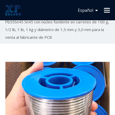
Usted está aquí:
Inicio
»
Lista de Productos
»
Otras
Español
soldaduras generales
»
Soldadura de estaño al 45%
Pb55Sn45 Sn45 con núcleo fundente en carretes de 100 g,
Français
1/2 lb, 1 lb, 1 kg y diámetro de 1,5 mm y 3,0 mm para la
English
venta al fabricante de PCB