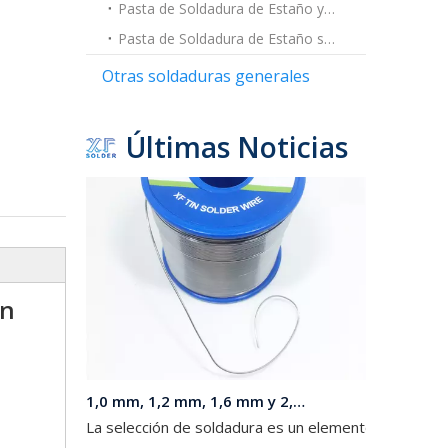
Pasta de Soldadura de Estaño y Plomo
1,6 mm 1,8 mm 2 mm de diámetro 1 lb (454 g) por rollo 60 40 Sn Pb Alambre de soldadura para ensamblajes eléctricos
Pasta de Soldadura de Estaño sin Plomo
La combinación de la probada aleación 60 sn 40 pb, l
Otras soldaduras generales
Últimas Noticias
en
1,0 mm, 1,2 mm, 1,6 mm y 2,0 mm de diámetro 63 37 Sn Pb Soldadura en un carrete de 1 kg para luces LED
La selección de soldadura es un elemento fundamenta