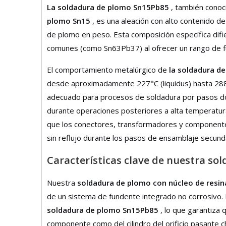
La soldadura de plomo Sn15Pb85
, también cono
plomo Sn15
, es una aleación con alto contenido
de plomo en peso. Esta composición específica difie
comunes (como Sn63Pb37) al ofrecer un rango de fus
El comportamiento metalúrgico de
la soldadura d
desde aproximadamente 227°C (liquidus) hasta 288°C
adecuado para procesos de soldadura por pasos d
durante operaciones posteriores a alta temperatur
que los conectores, transformadores y componente
sin reflujo durante los pasos de ensamblaje secund
Características clave de nuestra so
Nuestra
soldadura de plomo con núcleo de resi
de un sistema de fundente integrado no corrosivo. 
soldadura de plomo Sn15Pb85
, lo que garantiza
componente como del cilindro del orificio pasante