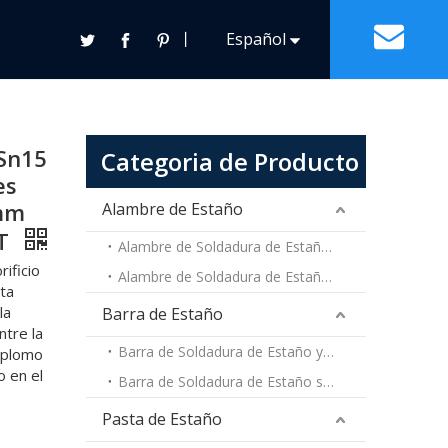
5Sn15 Sn15 con núcleo de resina en carretes 100g
丨
Español
s
Contacto
Français
Pasta de Estaño
Otras Soldaduras Generales
Pasta de Estaño y Plomo
Sn15
Categoria de Producto
English
Pasta de Estaño sin Plomo
es
8mm
Alambre de Estaño
HT
Alambre de Soldadura de Estaño y Plomo
ificio
Alambre de Soldadura de Estaño sin Plomo
cta
la
Barra de Estaño
ntre la
Barra de Soldadura de Estaño y Plomo
e plomo
 en el
Barra de Soldadura de Estaño sin Plomo
Pasta de Estaño