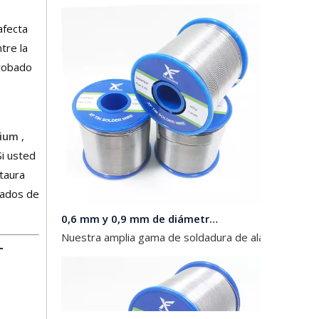
afecta
tre la
probado
mium
,
Si usted
taura
tados de
0,6 mm y 0,9 mm de diámetro 63 37 Soldadura de alambre con plomo en rollos de 454 g, 227 g y 100 g para electrónica
Nuestra amplia gama de soldadura de alambre con plo
T