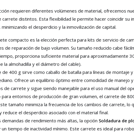
cción requieren diferentes volúmenes de material, ofrecemos nu
carrete distintos. Esta flexibilidad le permite hacer coincidir su i
minimizando el desperdicio y la inmovilización de capital.
ete compacto es la elección perfecta para kits de servicio de ca
nes de reparación de bajo volumen. Su tamaño reducido cabe fáci
 tiempo, proporciona suficiente material para aproximadamente 
a almohadilla y el diámetro del cable).
e de 400 g sirve como caballo de batalla para líneas de montaje y
ano. Ofrece un equilibrio óptimo entre comodidad de manejo y
os de carrete y sigue siendo manejable para el uso manual del op
 para entornos de producción de gran volumen, el carrete de 80
Este tamaño minimiza la frecuencia de los cambios de carrete, lo 
 reduce el desperdicio asociado con el material final.
s demandas de rendimiento más altas, la opción
Soldadura de p
 un tiempo de inactividad mínimo. Este carrete es ideal para rob