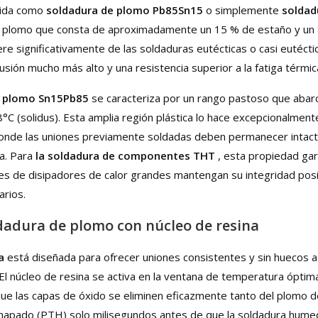
cida como
soldadura de plomo Pb85Sn15
o simplemente
soldad
 de plomo que consta de aproximadamente un 15 % de estaño y un
re significativamente de las soldaduras eutécticas o casi eutéct
ión mucho más alto y una resistencia superior a la fatiga térmic
e plomo Sn15Pb85
se caracteriza por un rango pastoso que abar
 (solidus). Esta amplia región plástica lo hace excepcionalment
onde las uniones previamente soldadas deben permanecer intac
a. Para
la soldadura de componentes THT
, esta propiedad gar
s de disipadores de calor grandes mantengan su integridad posi
arios.
ldadura de plomo con núcleo de resina
na
está diseñada para ofrecer uniones consistentes y sin huecos a
El núcleo de resina se activa en la ventana de temperatura ópti
 que las capas de óxido se eliminen eficazmente tanto del plomo d
 chapado (PTH) solo milisegundos antes de que la soldadura hum