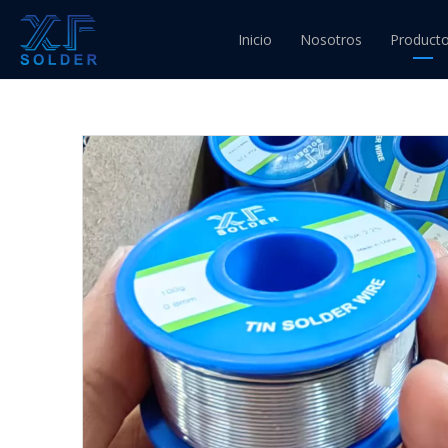
Usted está aquí:
Inicio
»
Lista de Productos
»
O
Inicio
Nosotros
Product
400g 800g 1kg y diámetro 0,8mm para soldadura 
Alambre
Alambre
Alambre