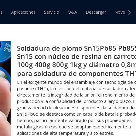
tras soldaduras generales
»
Soldadura de plomo Sn15Pb85 Pb8
os
Aplicaciones
Servicio
Q&A
Descargar
Novedade
de componentes THT
 de Estaño
Barra de Estaño
 de Estaño y Plomo
Barra de Estaño y Plomo
Soldadura de plomo Sn15Pb85 Pb85
 de Estaño sin Plomo
Barra de Estaño sin Plomo
Sn15 con núcleo de resina en carret
100g 400g 800g 1kg y diámetro 0,
para soldadura de componentes T
En el exigente mundo del ensamblaje con tecnología de or
pasante (THT), la elección del material de soldadura afe
directamente la integridad de la unión, el rendimiento de 
producción y la confiabilidad del producto a largo plazo. E
gran variedad de aleaciones disponibles, la soldadura d
Sn15Pb85 se destaca como un caballo de batalla probado
tiempo, particularmente valorado por sus propiedades
metalúrgicas únicas que se adaptan específicamente a
aplicaciones de alta temperatura y alto estrés.