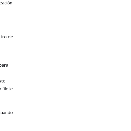
eación
etro de
para
ste
 filete
 cuando