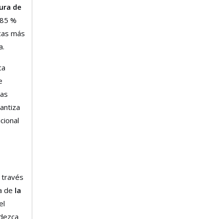
ura de
 85 %
icas más
a.
ca
e
tas
​60 40 Sn Pb Soldadura de alambre de plomo y estaño Carrete de 1 lb .032'' para importadores y mayoristas
antiza
Bienvenido a XF Solder, un fabricante líder de China
cional
 través
ma de
la
el
edezca