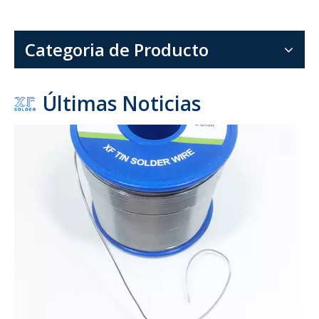
1,6 mm 1,8 mm 2 mm de diámetro 1 lb (454 g) por rollo 60 40 Sn Pb Alambre de soldadura para ensamblajes eléctricos
La combinación de la probada aleación 60 sn 40 pb, la conveni
Categoria de Producto
Últimas Noticias