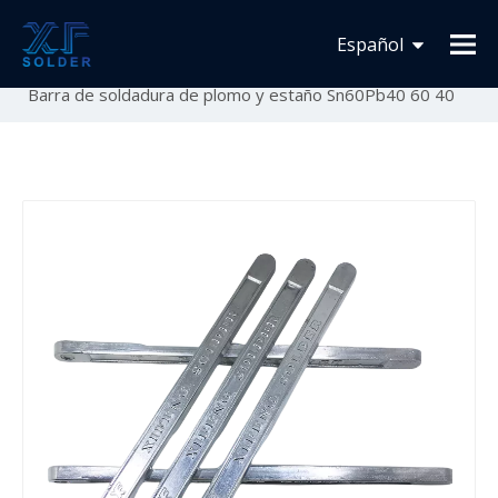
Usted está aquí:
Inicio
»
Lista de Productos
»
Barra
Español
de Estaño
»
Barra de Soldadura de Estaño y Plomo
»
Barra de soldadura de plomo y estaño Sn60Pb40 60 40
Français
English