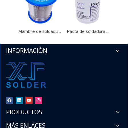
​60 40 Sn Pb Soldadura de alambre de plomo y estaño Carrete de 1 lb .032'' para importadores y mayoristas
Bienvenido a XF Solder, un fabricante líder de China dedicado 
Alambre de soldadura de plomo y estaño Sn60Pb40 60 40
Pasta de soldadura de plomo y estaño Sn60Pb40 60 40
INFORMACIÓN
PRODUCTOS
MÁS ENLACES