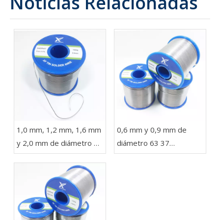
Noticias Relacionadas
1,0 mm, 1,2 mm, 1,6 mm
0,6 mm y 0,9 mm de
y 2,0 mm de diámetro 63
diámetro 63 37
37 Sn Pb Soldadura en un
Soldadura de alambre
carrete de 1 kg para
con plomo en rollos de
luces LED
454 g, 227 g y 100 g
para electrónica