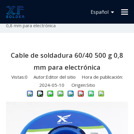
Usted está aquí:
Inicio
»
Novedades
»
Lanzamiento
Español
de nuevo producto
»
Cable de soldadura 60/40 500 g
0,8 mm para electrónica
Français
English
Cable de soldadura 60/40 500 g 0,8
mm para electrónica
Vistas:
0
Autor:Editor del sitio Hora de publicación:
2024-05-10 Origen:
Sitio