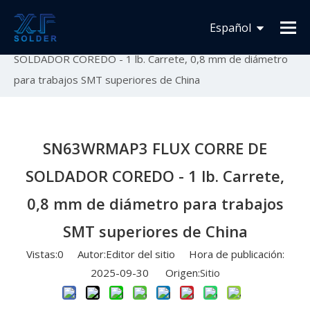
Usted está aquí:
Inicio
»
Novedades
»
Lanzamiento
Español
de nuevo producto
»
SN63WRMAP3 FLUX CORRE DE
SOLDADOR COREDO - 1 lb. Carrete, 0,8 mm de diámetro
Français
para trabajos SMT superiores de China
English
SN63WRMAP3 FLUX CORRE DE
SOLDADOR COREDO - 1 lb. Carrete,
0,8 mm de diámetro para trabajos
SMT superiores de China
Vistas:
0
Autor:Editor del sitio Hora de publicación:
2025-09-30 Origen:
Sitio