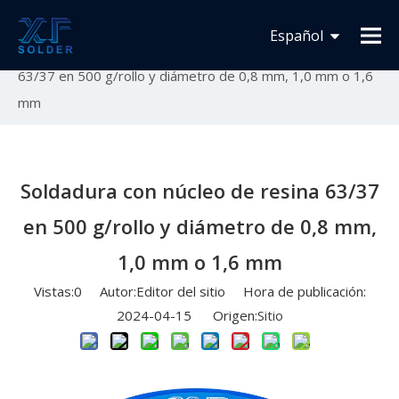
Usted está aquí:
Inicio
»
Novedades
»
Lanzamiento
Español
de nuevo producto
»
Soldadura con núcleo de resina
63/37 en 500 g/rollo y diámetro de 0,8 mm, 1,0 mm o 1,6
Français
mm
English
Soldadura con núcleo de resina 63/37
en 500 g/rollo y diámetro de 0,8 mm,
1,0 mm o 1,6 mm
Vistas:
0
Autor:Editor del sitio Hora de publicación:
2024-04-15 Origen:
Sitio