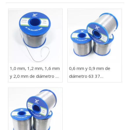
1,0 mm, 1,2 mm, 1,6 mm
0,6 mm y 0,9 mm de
y 2,0 mm de diámetro 63
diámetro 63 37
37 Sn Pb Soldadura en un
Soldadura de alambre
carrete de 1 kg para
con plomo en rollos de
luces LED
454 g, 227 g y 100 g
para electrónica