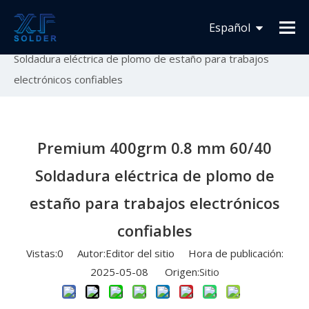
Usted está aquí:
Inicio
»
Novedades
»
Lanzamiento
Español
de nuevo producto
»
Premium 400grm 0.8 mm 60/40
Soldadura eléctrica de plomo de estaño para trabajos
Français
electrónicos confiables
English
Premium 400grm 0.8 mm 60/40
Soldadura eléctrica de plomo de
estaño para trabajos electrónicos
confiables
Vistas:
0
Autor:Editor del sitio Hora de publicación:
2025-05-08 Origen:
Sitio