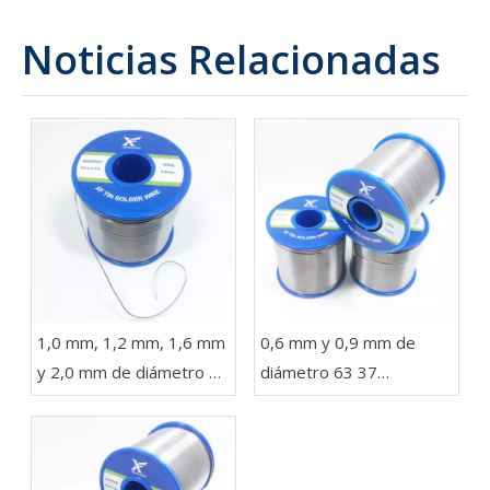
Noticias Relacionadas
1,0 mm, 1,2 mm, 1,6 mm
0,6 mm y 0,9 mm de
y 2,0 mm de diámetro 63
diámetro 63 37
37 Sn Pb Soldadura en un
Soldadura de alambre
carrete de 1 kg para
con plomo en rollos de
luces LED
454 g, 227 g y 100 g
para electrónica