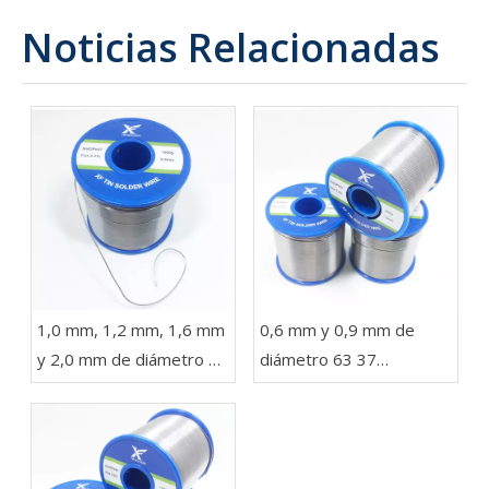
Noticias Relacionadas
1,0 mm, 1,2 mm, 1,6 mm
0,6 mm y 0,9 mm de
y 2,0 mm de diámetro 63
diámetro 63 37
37 Sn Pb Soldadura en un
Soldadura de alambre
carrete de 1 kg para
con plomo en rollos de
luces LED
454 g, 227 g y 100 g
para electrónica