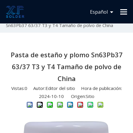
Usted está aquí:
Inicio
»
Novedades
»
Lanzamiento
Español
de nuevo producto
»
Pasta de estaño y plomo
Sn63Pb37 63/37 T3 y T4 Tamaño de polvo de China
Français
English
Pasta de estaño y plomo Sn63Pb37
63/37 T3 y T4 Tamaño de polvo de
China
Vistas:
0
Autor:Editor del sitio Hora de publicación:
2024-10-10 Origen:
Sitio