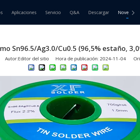
nto de nuevo producto
»
Alambre de soldadura sin plomo Sn9
os
Aplicaciones
Servicio
Q&A
Descargar
Novedade
 de Estaño
Barra de Estaño
 de Estaño y Plomo
Barra de Estaño y Plomo
mo Sn96.5/Ag3.0/Cu0.5 (96,5% estaño, 3,0
 de Estaño sin Plomo
Barra de Estaño sin Plomo
Autor:Editor del sitio Hora de publicación: 2024-11-04 Ori