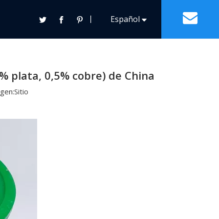
6.5/Ag3.0/Cu0.5 (96,5% estaño, 3,0% plata, 0,5%
丨
Español
s
Contacto
Français
Pasta de Estaño
Otras Soldaduras Generales
Pasta de Estaño y Plomo
% plata, 0,5% cobre) de China
English
Pasta de Estaño sin Plomo
gen:
Sitio