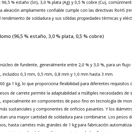
 96,5 % estaño (Sn), 3,0 % plata (Ag) y 0,5 % cobre (Cu), comúnme
ta aleación ampliamente confiable cumple con las directivas RoHS (rest
endimiento de soldadura y sus sólidas propiedades térmicas y eléctr
lomo (96,5 % estaño, 3,0 % plata, 0,5 % cobre)
 núcleo de fundente, generalmente entre 2,0 % y 3,0 %, para un fluj
s, incluidos 0,3 mm, 0,5 mm, 0,8 mm y 1,0 mm hasta 3 mm.
 ga 1 kg, lo que proporciona flexibilidad para diferentes requisitos 
 pesos de carrete permite la adaptabilidad a múltiples necesidades 
as, especialmente en componentes de paso fino en tecnología de mon
ás sustanciales y componentes de orificios pasantes. Y los diám
an una mayor cantidad de soldadura para combinarse. Los pesos de 
os, hasta carretes más grandes de 1 kg para fabricación automatiza