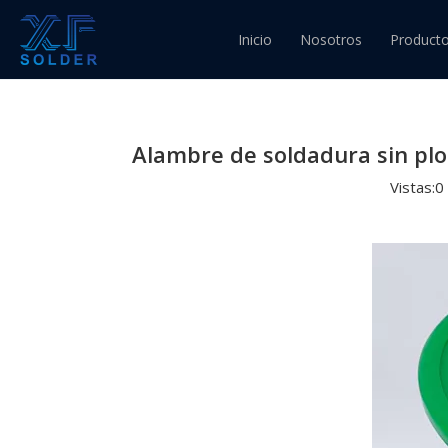
Usted está aquí:
Inicio
»
Novedades
»
Lanzamie
Inicio
Nosotros
Product
cobre) de China
Alambre
Alambre
Alambre de soldadura sin plo
Alambre
Vistas:
0