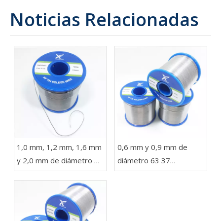
Noticias Relacionadas
1,0 mm, 1,2 mm, 1,6 mm
0,6 mm y 0,9 mm de
y 2,0 mm de diámetro 63
diámetro 63 37
37 Sn Pb Soldadura en un
Soldadura de alambre
carrete de 1 kg para
con plomo en rollos de
luces LED
454 g, 227 g y 100 g
para electrónica