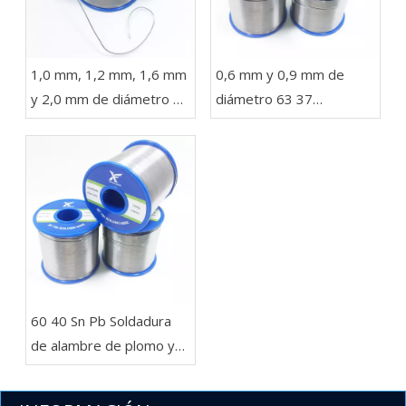
1,0 mm, 1,2 mm, 1,6 mm
0,6 mm y 0,9 mm de
y 2,0 mm de diámetro 63
diámetro 63 37
37 Sn Pb Soldadura en un
Soldadura de alambre
carrete de 1 kg para
con plomo en rollos de
luces LED
454 g, 227 g y 100 g
para electrónica
​60 40 Sn Pb Soldadura
de alambre de plomo y
estaño Carrete de 1 lb
.032'' para importadores