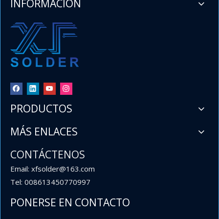
INFORMACIÓN
y mayoristas
PRODUCTOS
MÁS ENLACES
CONTÁCTENOS
Email: xfsolder@163.com
Tel: 008613450770997
PONERSE EN CONTACTO