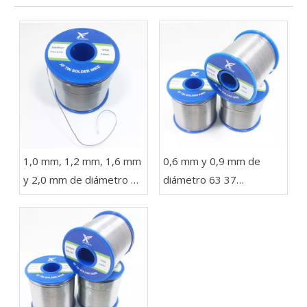
1,0 mm, 1,2 mm, 1,6 mm
0,6 mm y 0,9 mm de
y 2,0 mm de diámetro 63
diámetro 63 37
37 Sn Pb Soldadura en un
Soldadura de alambre
carrete de 1 kg para
con plomo en rollos de
luces LED
454 g, 227 g y 100 g
para electrónica