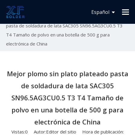
Usted está aquí:
Inicio
»
Novedades
»
Lanzamiento
Español
de nuevo producto
»
Mejor plomo sin plato plateado
pasta de soldadura de lata SAC305 SN96.5AG3CU0.5 T3
Français
T4 Tamaño de polvo en una botella de 500 g para
English
electrónica de China
Mejor plomo sin plato plateado pasta
de soldadura de lata SAC305
SN96.5AG3CU0.5 T3 T4 Tamaño de
polvo en una botella de 500 g para
electrónica de China
Vistas:
0
Autor:Editor del sitio Hora de publicación: