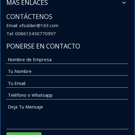
MÁS ENLACES
CONTÁCTENOS
Email: xfsolder@163.com
1,6 mm 1,8 mm 2 mm de diámetro 1 lb (454 g) por rollo 60 40 Sn Pb Alambre de soldadura para ensamblajes eléctricos
Tel: 008613450770997
La combinación de la probada aleación 60 sn 40 pb, la conveni
PONERSE EN CONTACTO