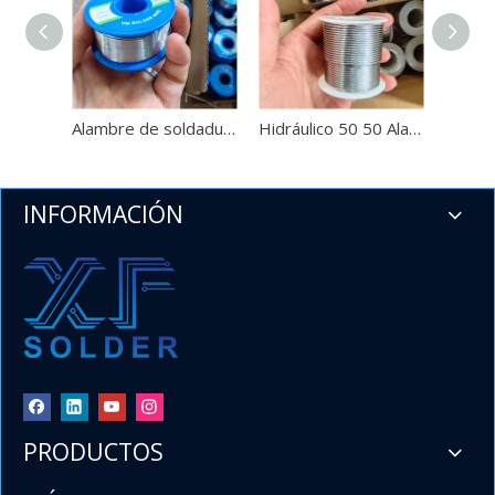
​60 40 Sn Pb Soldadura de alambre de plomo y estaño Carrete de 1 lb .032'' para importadores y mayoristas
Bienvenido a XF Solder, un fabricante líder de China dedicado 
Alambre de soldadura con plomo con núcleo de resina 60 40 en diámetros de 0,8 mm, 1,0 mm, 1,2 mm y carrete de 100 g para aplicaciones de PCB
Hidráulico 50 50 Alambre de soldadura con núcleo de resina 450 g 500 g por rollo en diámetros de 1,6 mm 3 mm 3,2 mm
INFORMACIÓN
PRODUCTOS