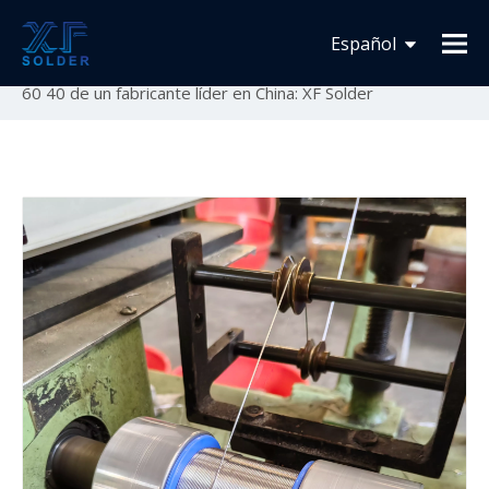
Usted está aquí:
Inicio
»
Lista de Productos
»
Otras
Español
soldaduras generales
»
​Alambre de soldadura de resina
60 40 de un fabricante líder en China: XF Solder
Français
English