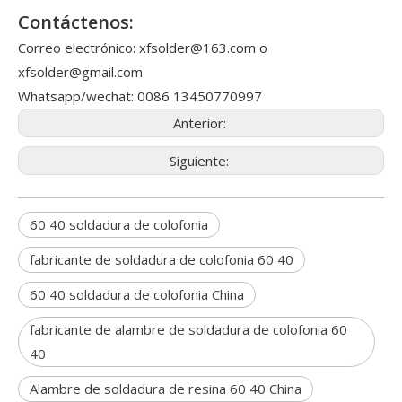
Contáctenos:
Correo electrónico: xfsolder@163.com o
xfsolder@gmail.com
Whatsapp/wechat: 0086 13450770997
Anterior:
Siguiente:
60 40 soldadura de colofonia
fabricante de soldadura de colofonia 60 40
60 40 soldadura de colofonia China
fabricante de alambre de soldadura de colofonia 60
40
Alambre de soldadura de resina 60 40 China
1,6 mm 1,8 mm 2 mm de diámetro 1 lb (454 g) por rollo 60 40 Sn Pb Alambre de soldadura para ensamblajes eléctricos