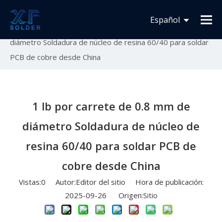
Usted está aquí:
Inicio
»
Novedades
»
Lanzamiento
Español
de nuevo producto
»
1 lb por carrete de 0.8 mm de
diámetro Soldadura de núcleo de resina 60/40 para soldar
Français
PCB de cobre desde China
English
1 lb por carrete de 0.8 mm de
diámetro Soldadura de núcleo de
resina 60/40 para soldar PCB de
cobre desde China
Vistas:
0
Autor:Editor del sitio Hora de publicación:
2025-09-26 Origen:
Sitio