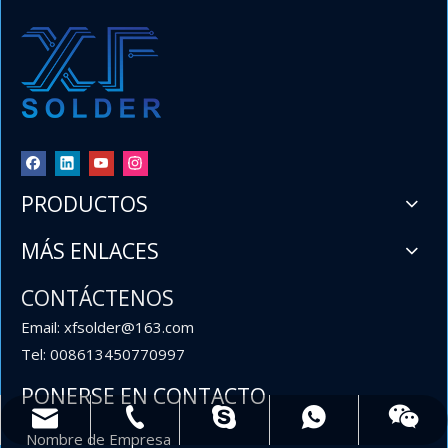
PRODUCTOS
MÁS ENLACES
CONTÁCTENOS
Email: xfsolder@163.com
Tel: 008613450770997
PONERSE EN CONTACTO
xfsolder@163.com
008613450770997
008613450770997
8613450770997