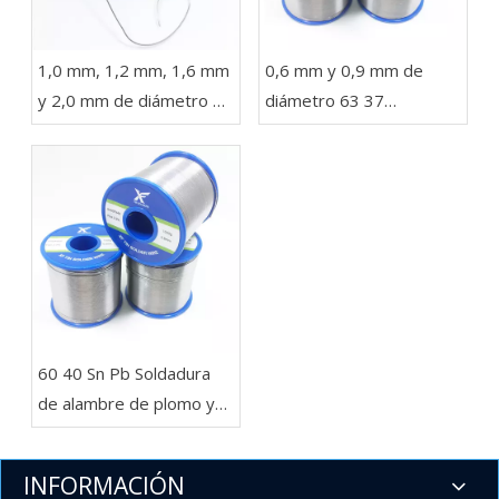
1,0 mm, 1,2 mm, 1,6 mm
0,6 mm y 0,9 mm de
y 2,0 mm de diámetro 63
diámetro 63 37
37 Sn Pb Soldadura en un
Soldadura de alambre
carrete de 1 kg para
con plomo en rollos de
luces LED
454 g, 227 g y 100 g
para electrónica
​60 40 Sn Pb Soldadura
de alambre de plomo y
estaño Carrete de 1 lb
.032'' para importadores
INFORMACIÓN
y mayoristas