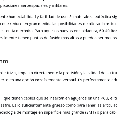
plicaciones aeroespaciales y militares.
nte humectabilidad y facilidad de uso. Su naturaleza eutéctica sign
 que reduce en gran medida las posibilidades de alterar la artic
resistencia mecánica. Para aquellos nuevos en soldadura,
60 40 Ros
eneralmente tienen puntos de fusión más altos y pueden ser menos
 mm
e trivial; Impacta directamente la precisión y la calidad de su tr
vierte en una opción increíblemente versátil. Es perfectamente a
, que tienen cables que se insertan en agujeros en una PCB, el
astre. Es lo suficientemente grueso como para llenar las articul
 tecnología de montaje en superficie más grande (SMT) o para ca