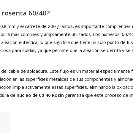
e rosenta 60/40?
e 0.8 mm y el carrete de 200 gramos, es importante comprender e
dadura más comunes y ampliamente utilizados. Los números '60/40
leación eutéctica, lo que significa que tiene un solo punto de fus
iosa para soldar, ya que permite que la aleación se derrita y se 
tro del cable de soldadura. Este flujo es un material especialmente
idación en las superficies metálicas de sus componentes y almohad
lección limpia activamente estas superficies, eliminando la oxidaci
dura de núcleo de 60 40 Rosin
garantiza que este proceso de li