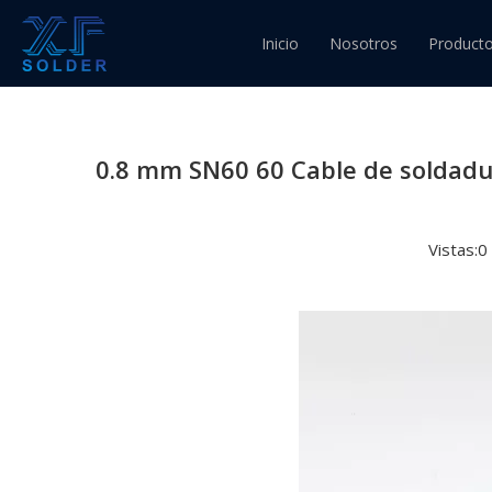
Usted está aquí:
Inicio
»
Novedades
»
Lanzamie
Inicio
Nosotros
Product
gramos para ensamblaje electrónica
Alambre
Alambre
0.8 mm SN60 60 Cable de soldadu
Alambre
Vistas:
0