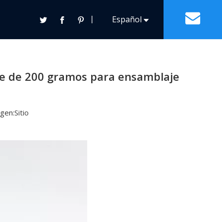
de núcleo de color rosado en un carrete de 200
丨
Español
s
Contacto
Français
Pasta de Estaño
Otras Soldaduras Generales
Pasta de Estaño y Plomo
te de 200 gramos para ensamblaje
English
Pasta de Estaño sin Plomo
gen:
Sitio