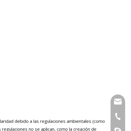
xfsolde
008613
ularidad debido a las regulaciones ambientales (como
 regulaciones no se aplican, como la creación de
861345