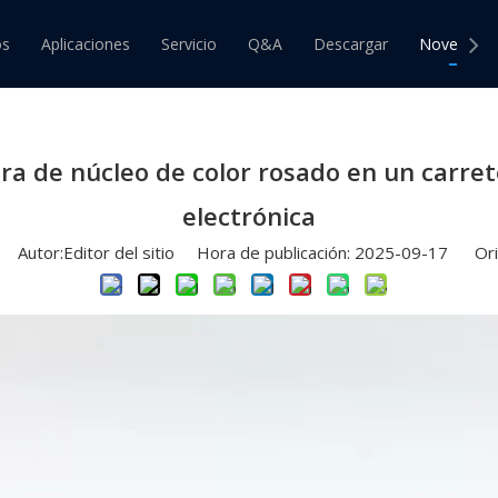
nto de nuevo producto
»
0.8 mm SN60 60 Cable de soldadura 
os
Aplicaciones
Servicio
Q&A
Descargar
Novedade
 de Estaño
Barra de Estaño
 de Estaño y Plomo
Barra de Estaño y Plomo
ra de núcleo de color rosado en un carre
 de Estaño sin Plomo
Barra de Estaño sin Plomo
electrónica
Autor:Editor del sitio Hora de publicación: 2025-09-17 Ori