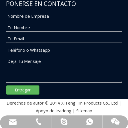
PONERSE EN CONTACTO
Entregar
Derechos de autor © 2014 Xi Feng Tin Products Co., Ltd |
Apoyo de
leadong
|
Sitemap
xfsolder@163.com
008613450770997
008613450770997
8613450770997