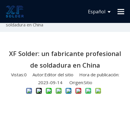
Usted está aquí:
Inicio
»
Novedades
»
Fabricación de
Español
soldadura
»
XF Solder: un fabricante profesional de
soldadura en China
Français
English
XF Solder: un fabricante profesional
de soldadura en China
Vistas:
0
Autor:Editor del sitio Hora de publicación:
2023-09-14 Origen:
Sitio