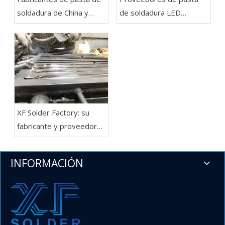
soldadura de China y
de soldadura LED
alambre de soldadura:
SN62PB36AG2 -
soldadura XF
soldadura XF
XF Solder Factory: su
fabricante y proveedor
líder de barras de
soldadura en China
INFORMACIÓN