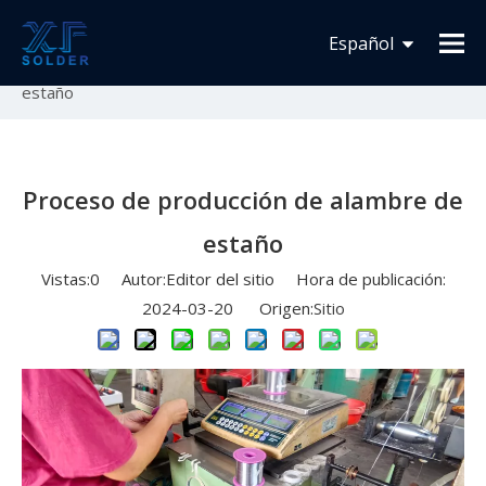
Usted está aquí:
Inicio
»
Novedades
»
Fabricación de
Español
soldadura
»
Proceso de producción de alambre de
estaño
Français
English
Proceso de producción de alambre de
estaño
Vistas:
0
Autor:Editor del sitio Hora de publicación:
2024-03-20 Origen:
Sitio