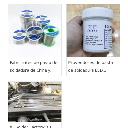
Fabricantes de pasta de
Proveedores de pasta
soldadura de China y
de soldadura LED
alambre de soldadura:
SN62PB36AG2 -
soldadura XF
soldadura XF
XF Solder Factory: su