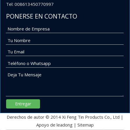
Tel: 008613450770997
PONERSE EN CONTACTO
Entregar
Derechos de autor © 2014 Xi Feng Tin Products Co., Ltd |
Apoyo de
leadong
|
Sitemap